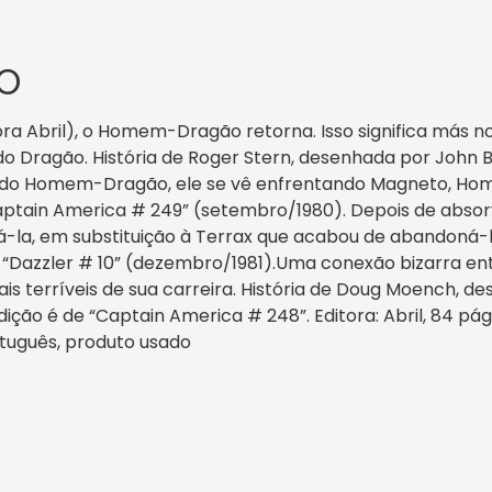
O
ora Abril), o Homem-Dragão retorna. Isso significa más n
 do Dragão. História de Roger Stern, desenhada por John
 do Homem-Dragão, ele se vê enfrentando Magneto, Home
tain America # 249” (setembro/1980). Depois de absorve
-la, em substituição à Terrax que acabou de abandoná-lo
 “Dazzler # 10” (dezembro/1981).Uma conexão bizarra en
s terríveis de sua carreira. História de Doug Moench, de
ição é de “Captain America # 248”. Editora: Abril, 84 pági
Português, produto usado