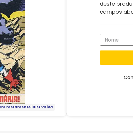
deste produ
campos aba
Com
m meramente ilustrativa