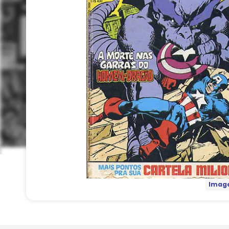
Image