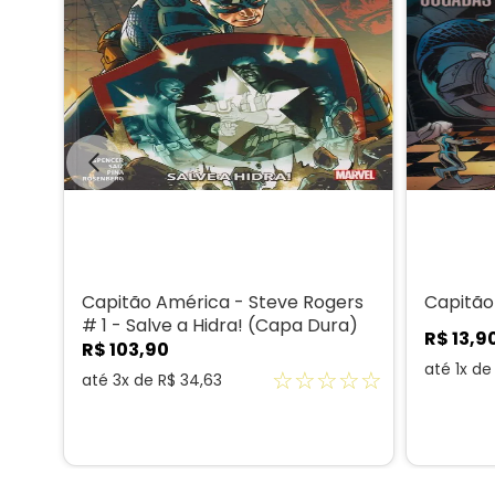
Capitão América - Steve Rogers
Capitão
# 1 - Salve a Hidra! (Capa Dura)
R$
13
,
9
R$
103
,
90
até
1
x d
☆
☆
☆
☆
☆
☆
☆
até
3
x de
R$
34
,
63