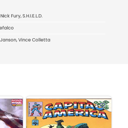
k Fury, S.H.I.E.L.D.
efalco
s Janson, Vince Colletta