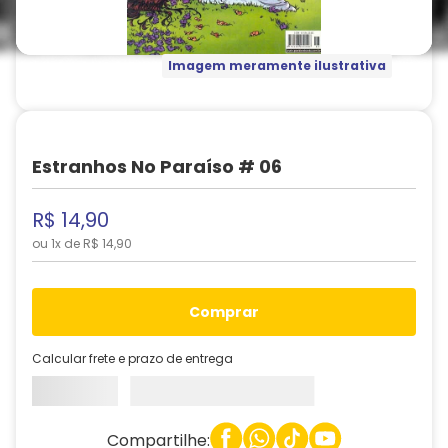
Imagem meramente ilustrativa
Estranhos No Paraíso # 06
R$
14
,
90
ou
1
x de
R$
14
,
90
comprar
Calcular frete e prazo de entrega
Compartilhe: