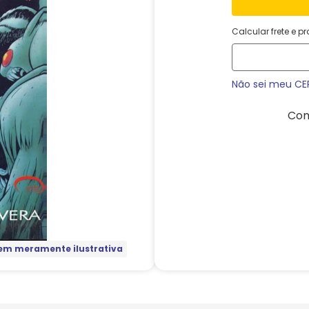
Calcular frete e p
Não sei meu CE
Com
m meramente ilustrativa