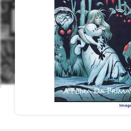
Image