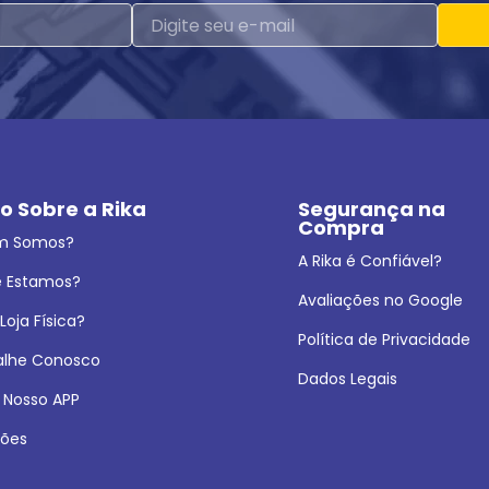
o Sobre a Rika
Segurança na 
Compra
m Somos?
A Rika é Confiável?
 Estamos?
Avaliações no Google
oja Física?
Política de Privacidade
alhe Conosco
Dados Legais
 Nosso APP
ões