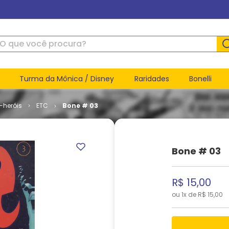
ue você procura?
Turma da Mônica / Disney
Raridades
Bonelli
-heróis
ETC
Bone # 03
Bone # 03
R$
15
,
00
ou
1
x de
R$
15
,
00