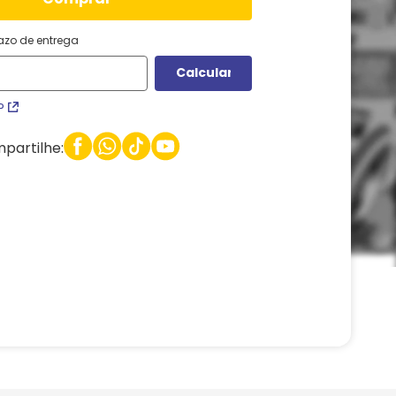
razo de entrega
P
partilhe: