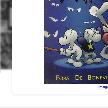
Image