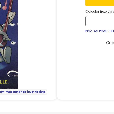
Calcular frete e p
Não sei meu CE
Com
m meramente ilustrativa