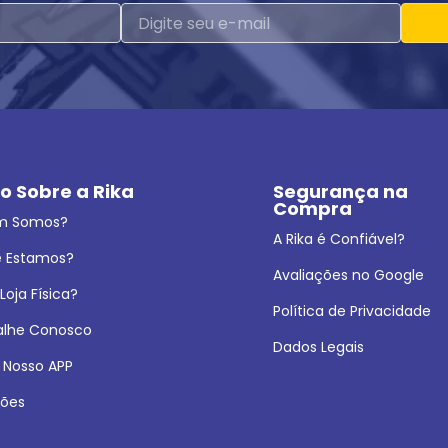
o Sobre a Rika
Segurança na 
Compra
m Somos?
A Rika é Confiável?
 Estamos?
Avaliações no Google
oja Física?
Política de Privacidade
alhe Conosco
Dados Legais
 Nosso APP
ões