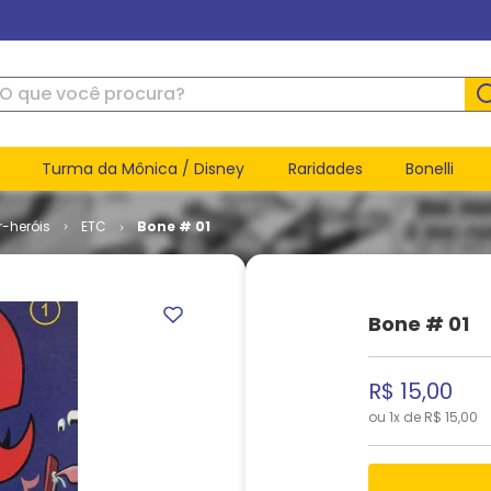
ue você procura?
Turma da Mônica / Disney
Raridades
Bonelli
r-heróis
ETC
Bone # 01
Bone # 01
R$
15
,
00
ou
1
x de
R$
15
,
00