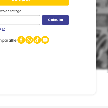
razo de entrega
P
partilhe: