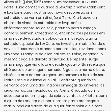
Aliens # 1” (julho/1995) sendo um crossover DC x Dark
Horse. Tudo começa quando a LexCorp chama Clark Kent
e Lois Lane para mostrar sua nova descoberta, um
asteroide que vem em direção à Terra. Clark ouve um
chamado vindo do asteroide em kryptonês e
disfarçadamente sai da sala, partindo para o espaço
como Superman. Chegando lá, encontra três pessoas em
uma nave devastada e coloca-as em direção a uma
estação espacial da LexCorp. Ao investigar mais a fundo a
nave, o Superman é atacado por um alien, revidando com
um soco. O sangue do alien cai em seu olho, cegando-o,
mesmo cego ele derrota a criatura. De repente, surge
uma moça que viu a luta e decide ajuda-lo. Ela revela que
ali é parte de um lugar chamado Argo e seu nome é Kara.
História e arte de Dan Jurgens. Um homem a beira de seu
limite. Esse é o dilema que Kal-El enfrenta quando se
defronta com uma das maiores ameaças do universo, os
xenomorfos, conhecidos como Aliens. Chocado com a
descoberta de um grupo de sobreviventes de Kripton, com
a ajuda da LexCorp o Super-Homem parte pro resgate,
mas o local está além de qualquer fonte solar e ele tem