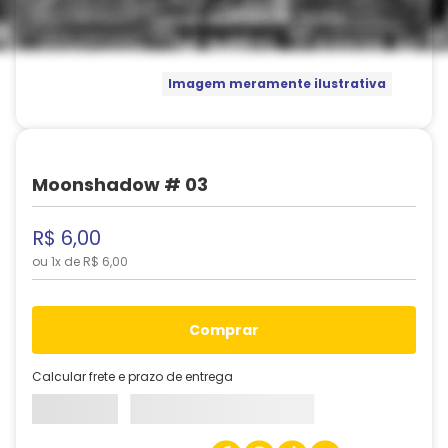
Imagem meramente ilustrativa
Moonshadow # 03
R$
6
,
00
ou
1
x de
R$
6
,
00
comprar
Calcular frete e prazo de entrega