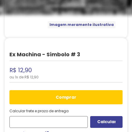
Imagem meramente ilustrativa
Ex Machina - Símbolo # 3
R$
12
,
90
ou
1
x de
R$
12
,
90
comprar
Calcular frete e prazo de entrega