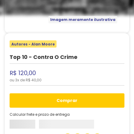
Imagem meramente ilustrativa
Autores - Alan Moore
Top 10 - Contra O Crime
R$
120
,
00
ou
3
x de
R$
40
,
00
comprar
Calcular frete e prazo de entrega