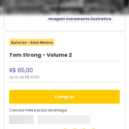
Imagem meramente ilustrativa
Autores - Alan Moore
Tom Strong - Volume 2
R$
65
,
00
ou
2
x de
R$
32
,
50
comprar
Calcular frete e prazo de entrega