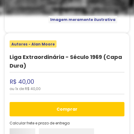
Imagem meramente ilustrativa
Autores - Alan Moore
Liga Extraordinária - Século 1969 (Capa
Dura)
R$
40
,
00
ou
1
x de
R$
40
,
00
comprar
Calcular frete e prazo de entrega