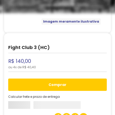
Imagem meramente ilustrativa
Fight Club 3 (HC)
R$
140
,
00
ou
4
x de
R$
40
,
40
comprar
Calcular frete e prazo de entrega