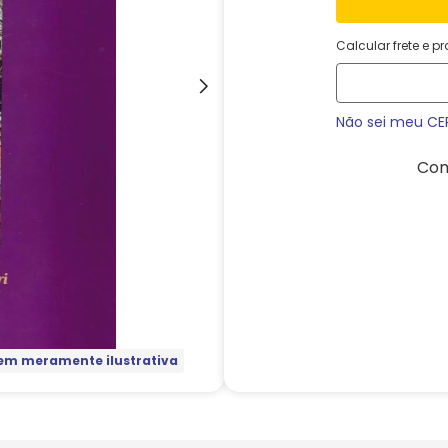
Calcular frete e p
Não sei meu CE
Com
m meramente ilustrativa