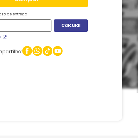
razo de entrega
P
partilhe: