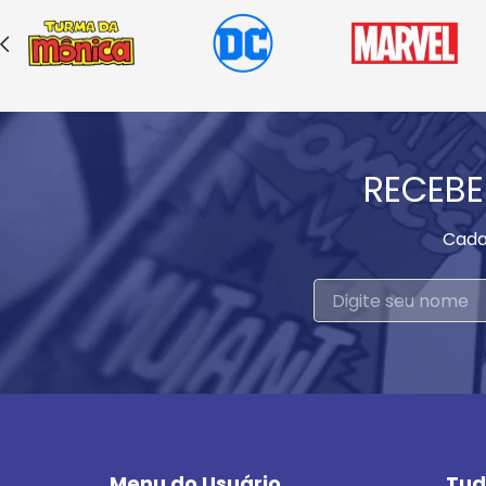
RECEBE
Cada
Menu do Usuário
Tud