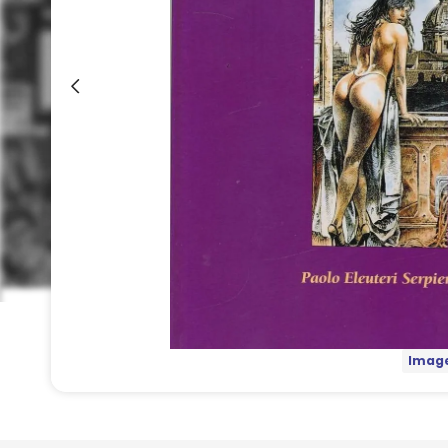
Image