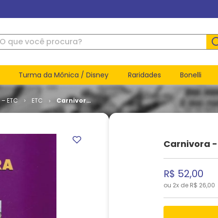
ue você procura?
Turma da Mônica / Disney
Raridades
Bonelli
 – ETC
ETC
Carnivora
- Druuna
(HC)
Carnivora 
R$
52
,
00
ou
2
x de
R$
26
,
00