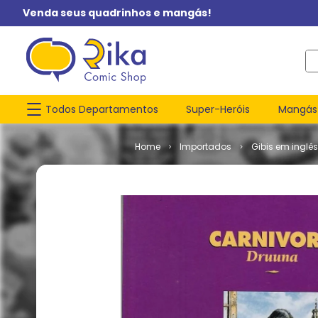
Venda seus quadrinhos e mangás!
O q
Todos Departamentos
Super-Heróis
Mangás
Importados
Gibis em inglês