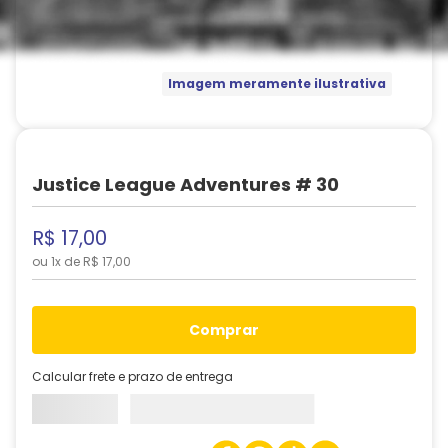
Imagem meramente ilustrativa
Justice League Adventures # 30
R$
17
,
00
ou
1
x de
R$
17
,
00
comprar
Calcular frete e prazo de entrega