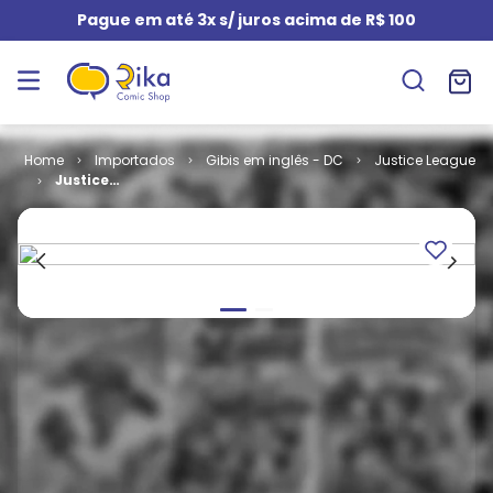
Pague em até 3x s/ juros acima de R$ 100
Importados
Gibis em inglês - DC
Justice League
Justice
League
Adventures #
30