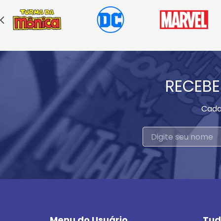
RECEBE
Cada
Menu do Usuário
Tud