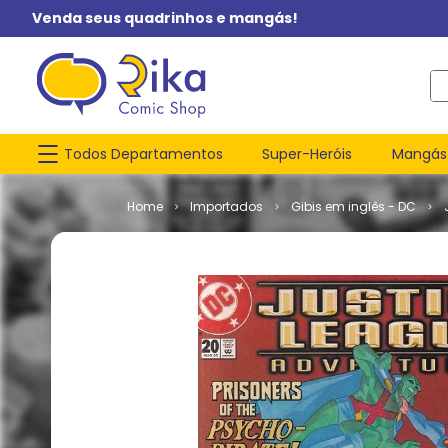
Venda seus quadrinhos e mangás!
O q
Todos Departamentos
Super-Heróis
Mangás
Importados
Gibis em inglês - DC