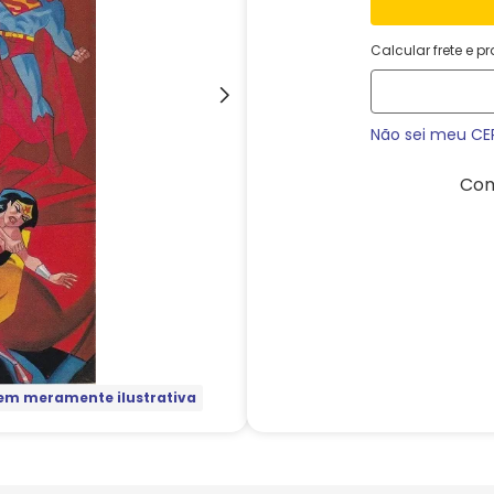
Calcular frete e p
Não sei meu CE
Com
m meramente ilustrativa