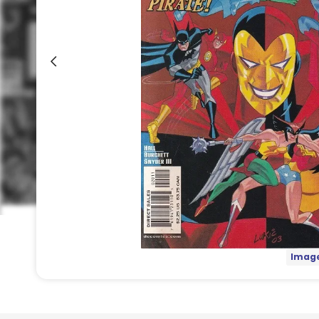
Image