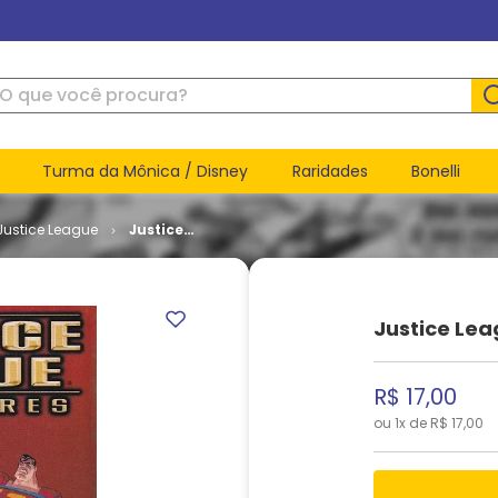
ue você procura?
Turma da Mônica / Disney
Raridades
Bonelli
Justice League
Justice
League
Adventures
# 20
Justice Le
R$
17
,
00
ou
1
x de
R$
17
,
00