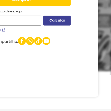
razo de entrega
P
partilhe: