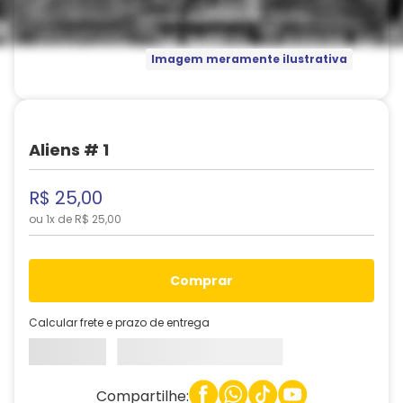
Imagem meramente ilustrativa
Aliens # 1
R$
25
,
00
ou
1
x de
R$
25
,
00
comprar
Calcular frete e prazo de entrega
Compartilhe: