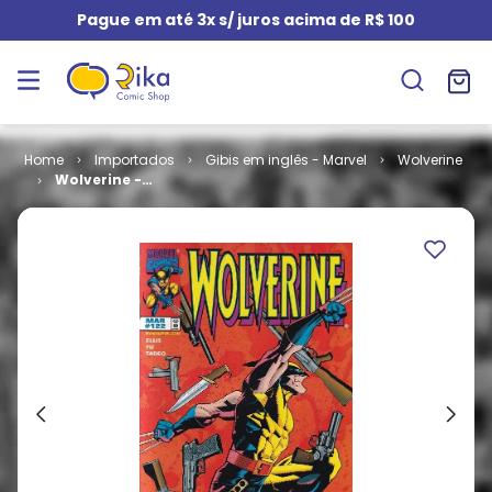
Pague em até 3x s/ juros acima de R$ 100
Importados
Gibis em inglês - Marvel
Wolverine
Wolverine -
Volume 1 # 122