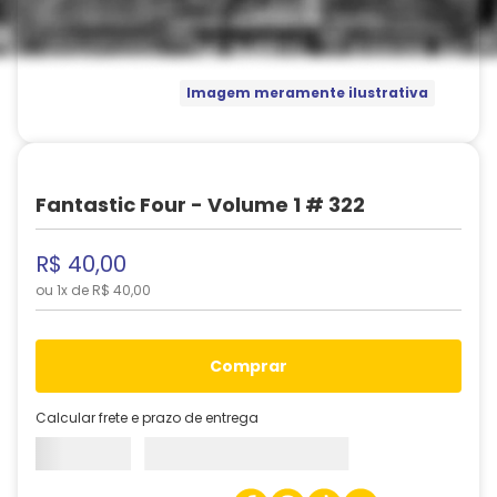
Imagem meramente ilustrativa
Fantastic Four - Volume 1 # 322
R$
40
,
00
ou
1
x de
R$
40
,
00
comprar
Calcular frete e prazo de entrega