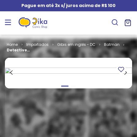
Pague em até 3x s/ juros acima de R$ 100
Importados
Gibis em inglês - DC
Batman
Detective
Comics -
Volume 1 #
722