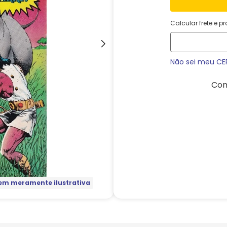
Calcular frete e p
Não sei meu CE
Com
m meramente ilustrativa