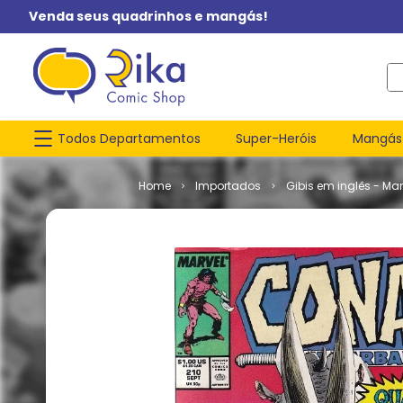
Venda seus quadrinhos e mangás!
O q
Todos Departamentos
Super-Heróis
Mangás
Importados
Gibis em inglês - Mar