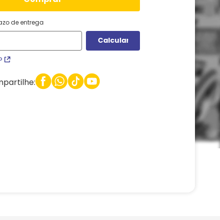
razo de entrega
P
partilhe: