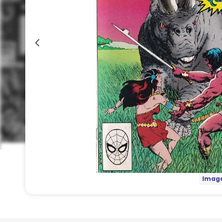
Image