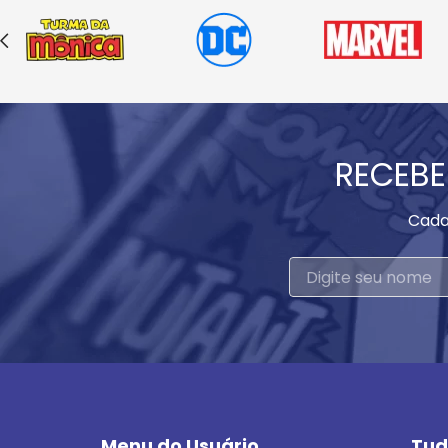
RECEBE
Cada
Menu do Usuário
Tud