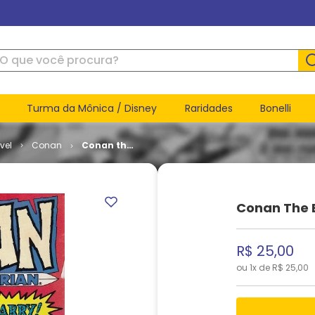
ue você procura?
Turma da Mônica / Disney
Raridades
Bonelli
vel
Conan
Conan the
Barbarian
- Volume 1
# 210
Conan The B
R$
25
,
00
ou
1
x de
R$
25
,
00