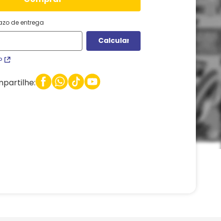
razo de entrega
P
partilhe: