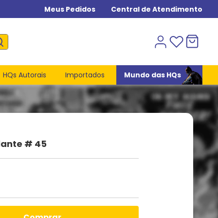
Meus Pedidos
Central de Atendimento
HQs Autorais
Importados
Mundo das HQs
lante # 45
comprar