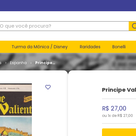
ue você procura?
Turma da Mônica / Disney
Raridades
Bonelli
s
Espanha
Principe
Valante #
45
Principe Va
R$
27
,
00
ou
1
x de
R$
27
,
00