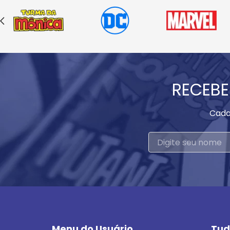
RECEBE
Cada
Menu do Usuário
Tud