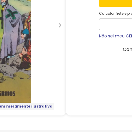
Calcular frete e p
Não sei meu CE
Com
m meramente ilustrativa