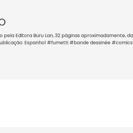
O
 pela Editora Buru Lan, 32 páginas aproximadamente, data
a publicação: Espanhol #fumetti #bande dessinée #comic