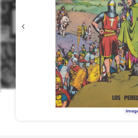
Image