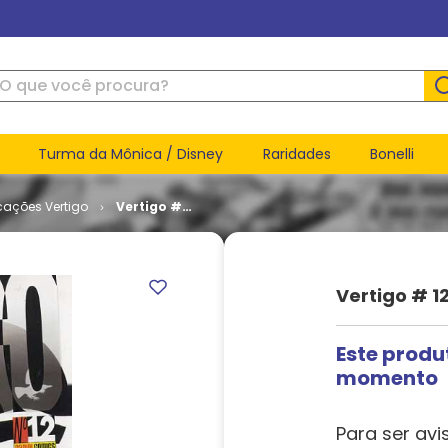
ue você procura?
Turma da Mônica / Disney
Raridades
Bonelli
cações Vertigo
Vertigo #
12
Vertigo # 1
Este produ
momento
Para ser avi