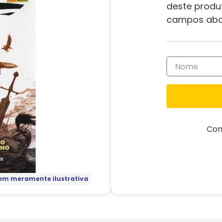
deste produ
campos aba
Com
m meramente ilustrativa