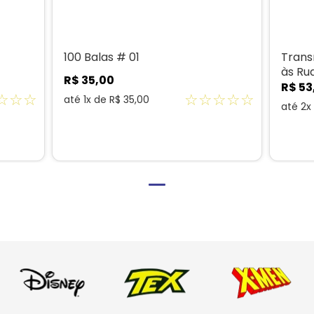
100 Balas # 01
Trans
às Ru
R$
35
,
00
R$
53
☆
☆
☆
☆
☆
☆
☆
☆
até
1
x de
R$
35
,
00
até
2
x