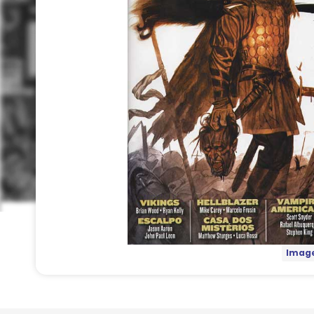
Image