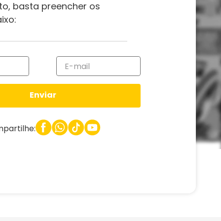
to, basta preencher os
ixo:
Enviar
partilhe: