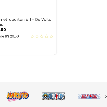
metropolitan # 1 - De Volta
as
,
00
☆
☆
☆
☆
☆
 de
R$
26
,
50