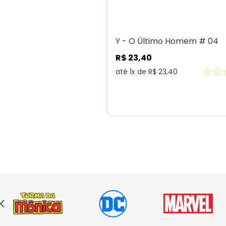
Y - O Último Homem # 04
R$
23
,
40
☆
☆
até
1
x de
R$
23
,
40