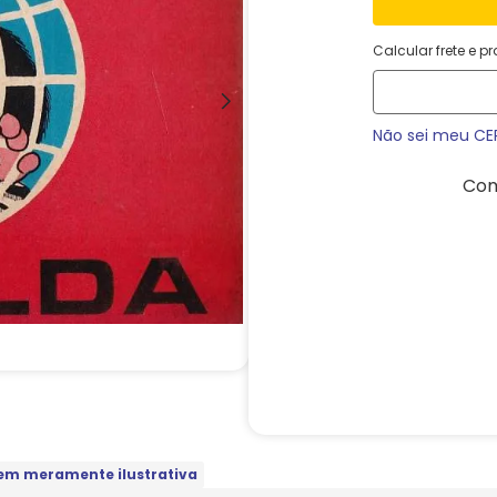
Calcular frete e p
Não sei meu CE
Com
m meramente ilustrativa