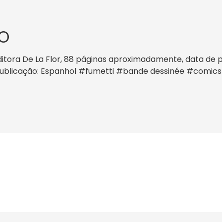
O
tora De La Flor, 88 páginas aproximadamente, data de publ
a publicação: Espanhol #fumetti #bande dessinée #comic