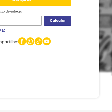
razo de entrega
P
partilhe: