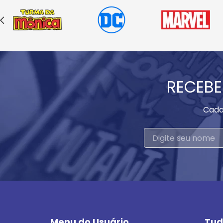
RECEBE
Cada
Menu do Usuário
Tud