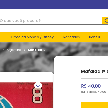
ue você procura?
Turma da Mônica / Disney
Raridades
Bonelli
s
Argentina
Mafalda #
08
Mafalda # 
R$
40
,
00
ou
1
x de
R$
40
,
00