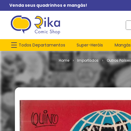
Venda seus quadrinhos e mangás!
O q
Todos Departamentos
Super-Heróis
Mangás
Importados
Outros Paíse