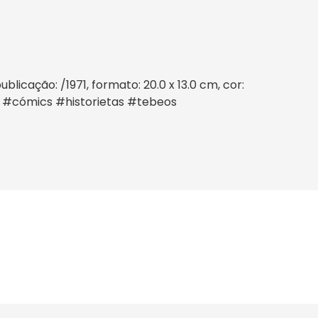
icação: /1971, formato: 20.0 x 13.0 cm, cor:
s #cómics #historietas #tebeos