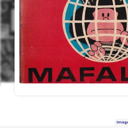
Image