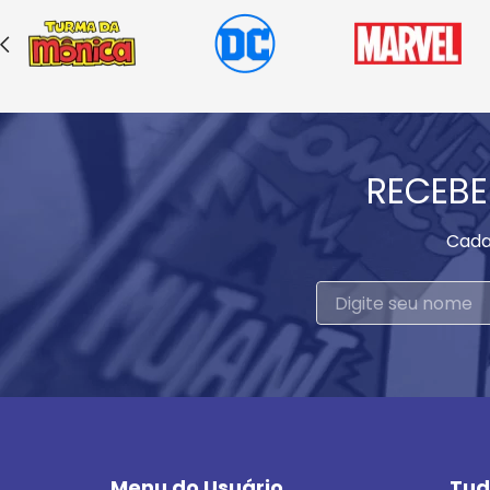
RECEBE
Cada
Menu do Usuário
Tud