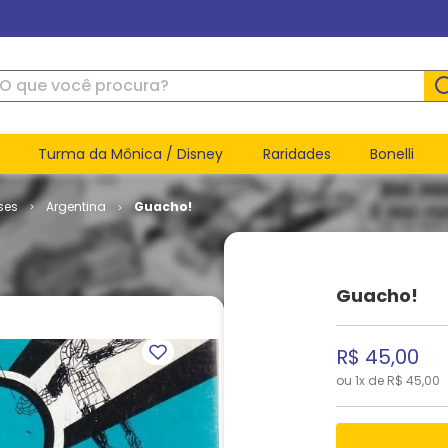
ue você procura?
Turma da Mônica / Disney
Raridades
Bonelli
ses
Argentina
Guacho!
Guacho!
R$
45
,
00
ou
1
x de
R$
45
,
00