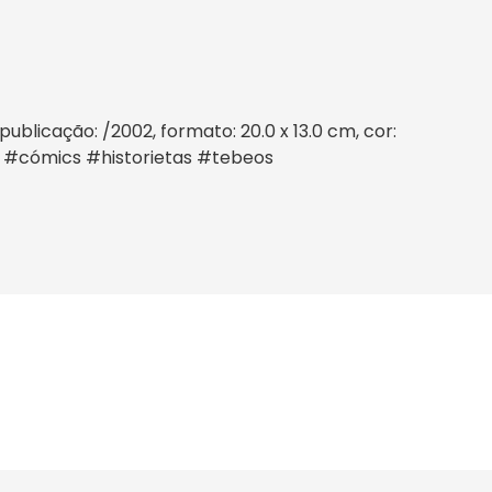
blicação: /2002, formato: 20.0 x 13.0 cm, cor:
s #cómics #historietas #tebeos