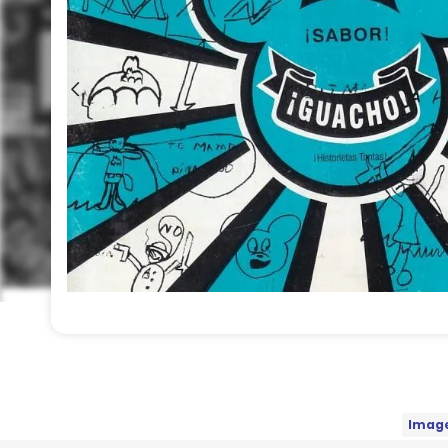
Image