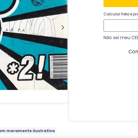
Calcular frete e p
Não sei meu CE
Com
m meramente ilustrativa