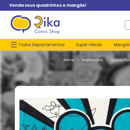
Venda seus quadrinhos e mangás!
O q
Todos Departamentos
Super-Heróis
Mangás
Importados
Outros Paí