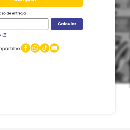
razo de entrega
P
partilhe: