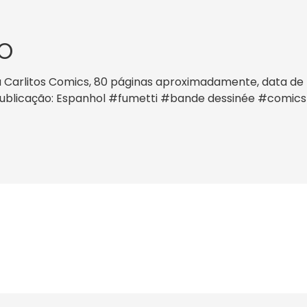
O
 Carlitos Comics, 80 páginas aproximadamente, data de pu
a publicação: Espanhol #fumetti #bande dessinée #comic