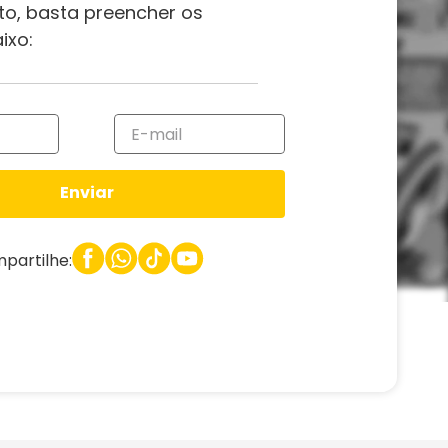
to, basta preencher os
ixo:
Enviar
partilhe: