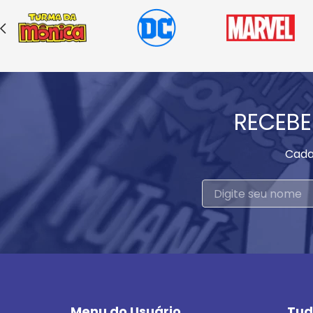
RECEBE
Cada
Menu do Usuário
Tud