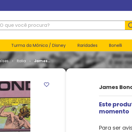
ue você procura?
Turma da Mônica / Disney
Raridades
Bonelli
aíses
Italia
James
Bond # 11
James Bond
Este produ
momento
Para ser avi