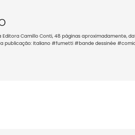
O
 Editora Camillo Conti, 48 páginas aproximadamente, data
ma da publicação: Italiano #fumetti #bande dessinée #co