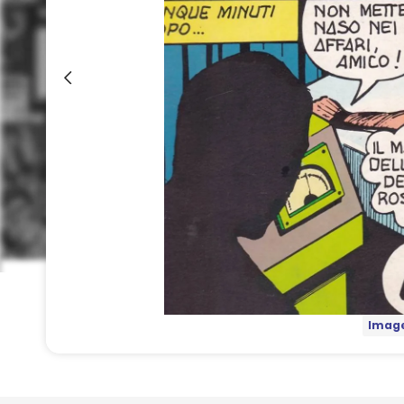
Image