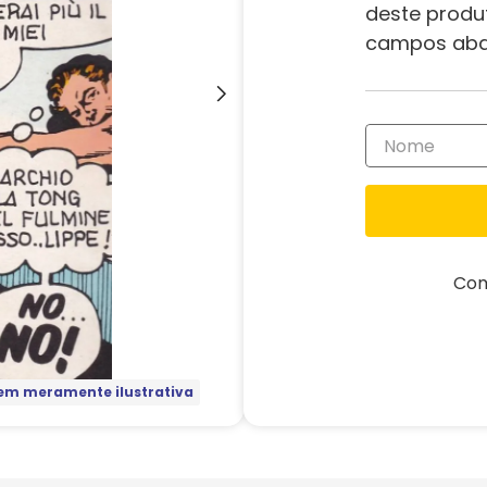
deste produ
campos aba
Com
m meramente ilustrativa