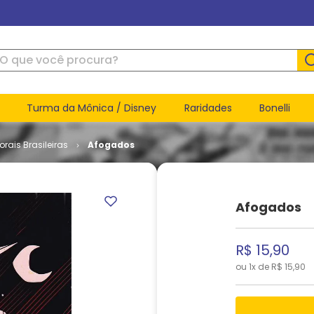
ue você procura?
Turma da Mônica / Disney
Raridades
Bonelli
orais Brasileiras
Afogados
Afogados
R$
15
,
90
ou
1
x de
R$
15
,
90