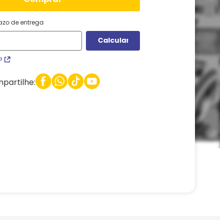
razo de entrega
P
partilhe: