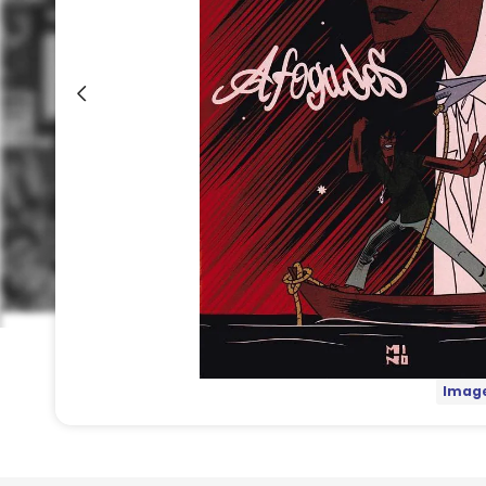
Image