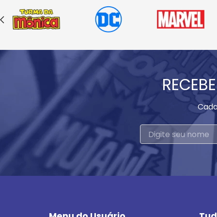
RECEBE
Cada
Menu do Usuário
Tud