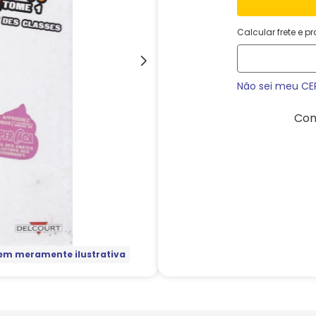
Calcular frete e p
Não sei meu CE
Com
m meramente ilustrativa