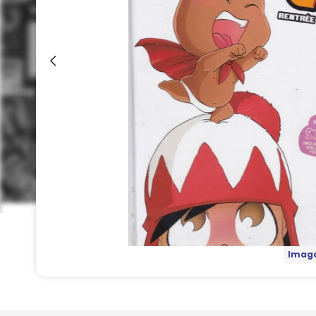
Image