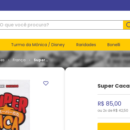
ue você procura?
Turma da Mônica / Disney
Raridades
Bonelli
ses
França
Super
Caca # 1 -
Rentrée
des
Classes
Super Caca 
R$
85
,
00
ou
2
x de
R$
42
,
50