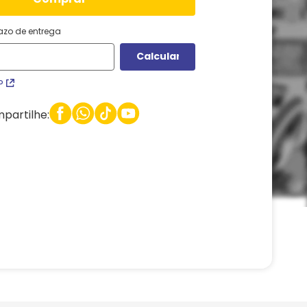
razo de entrega
P
partilhe: