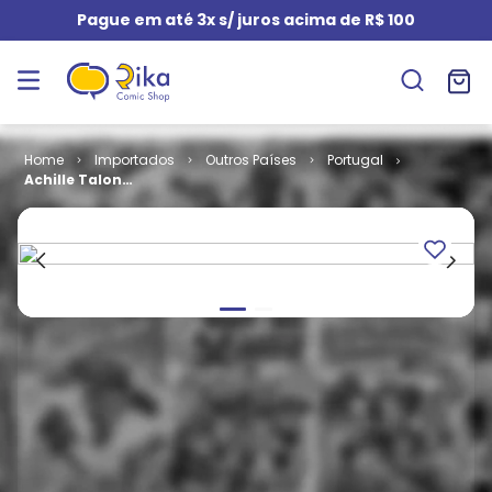
Pague em até 3x s/ juros acima de R$ 100
Importados
Outros Países
Portugal
Achille Talon -
O Homem de
Poucos
Amigos