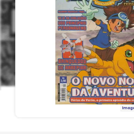
Image