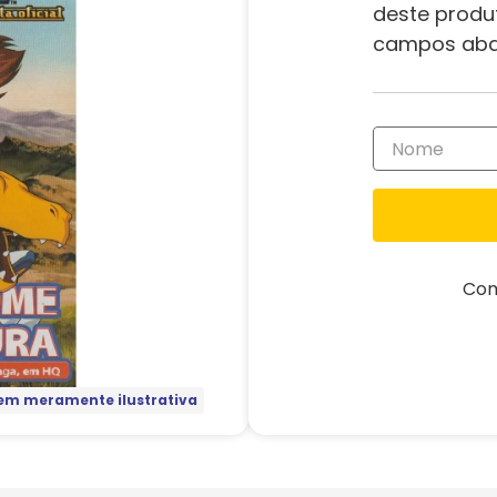
deste produ
campos aba
Com
m meramente ilustrativa