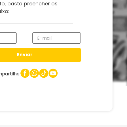
to, basta preencher os
ixo:
Enviar
partilhe: