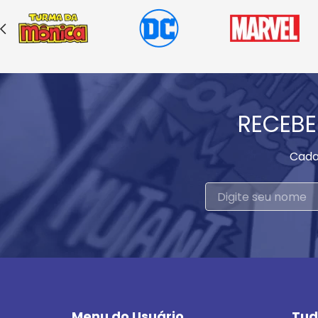
RECEBE
Cada
Menu do Usuário
Tud