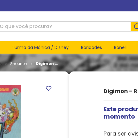
ue você procura?
Turma da Mônica / Disney
Raridades
Bonelli
s
Shounen
Digimon -
Revista
Oficial #
01
Digimon - Re
Este produ
momento
Para ser avi