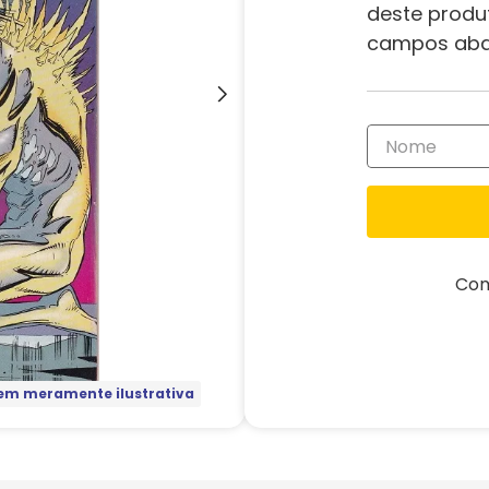
deste produ
campos aba
Com
m meramente ilustrativa