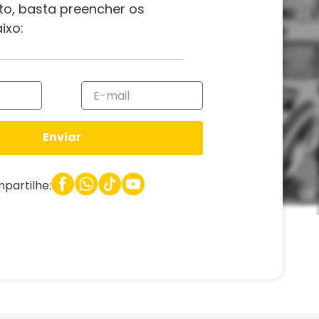
to, basta preencher os
ixo:
Enviar
partilhe: