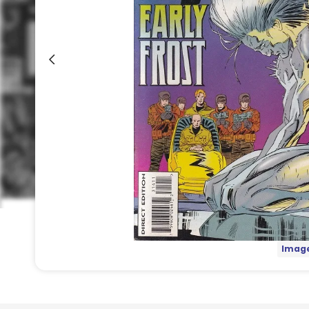
Image