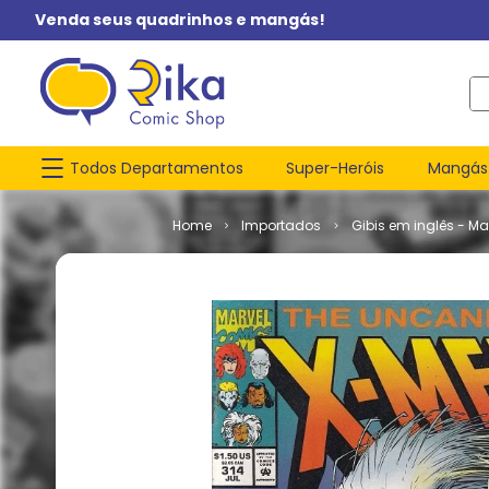
Venda seus quadrinhos e mangás!
O q
Todos Departamentos
Super-Heróis
Mangás
Importados
Gibis em inglês - Ma