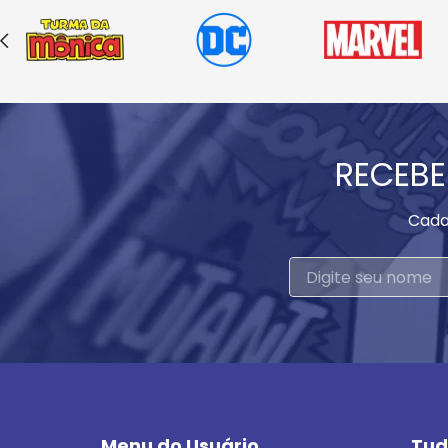
RECEBE
Cada
Menu do Usuário
Tud