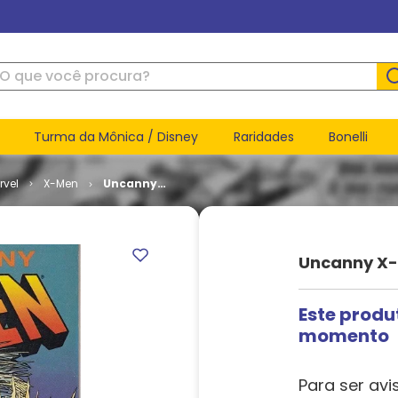
ue você procura?
Turma da Mônica / Disney
Raridades
Bonelli
rvel
X-Men
Uncanny
X-Men -
Volume 1 #
314
Uncanny X-
Este produ
momento
Para ser avi