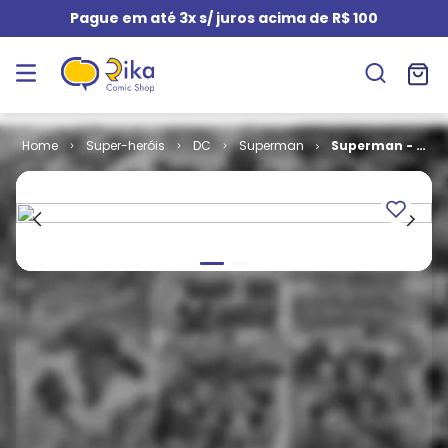
Pague em até 3x s/ juros acima de R$ 100
Super-heróis
DC
Superman
Superman - 6ª
Série # 10