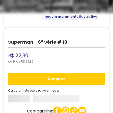
Imagem meramente ilustrativa
Superman - 6ª Série # 10
R$
22
,
30
ou
1
x de
R$
22
,
30
comprar
Calcular frete e prazo de entrega
Compartilhe: