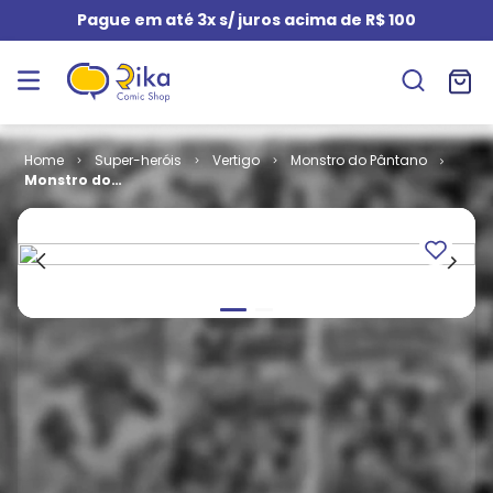
Pague em até 3x s/ juros acima de R$ 100
Super-heróis
Vertigo
Monstro do Pântano
Monstro do
Pântano por
Len Wein e
Bernie
Wrightson -
Edição
Absoluta