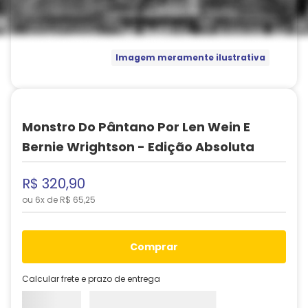
Imagem meramente ilustrativa
Monstro Do Pântano Por Len Wein E
Bernie Wrightson - Edição Absoluta
R$
320
,
90
ou
6
x de
R$
65
,
25
comprar
Calcular frete e prazo de entrega