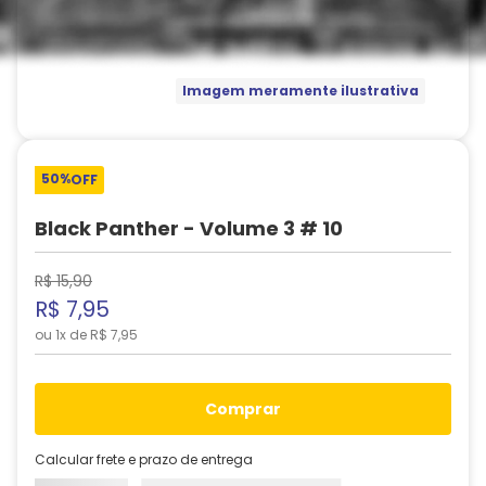
Imagem meramente ilustrativa
50%
OFF
Black Panther - Volume 3 # 10
R$
15
,
90
R$
7
,
95
ou
1
x de
R$
7
,
95
comprar
Calcular frete e prazo de entrega