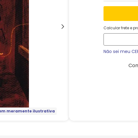
Calcular frete e p
Não sei meu CE
Com
m meramente ilustrativa