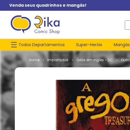
Venda seus quadrinhos e mangás!
O q
Todos Departamentos
Super-Heróis
Mangás
Importados
Gibis em inglês - DC
Outr