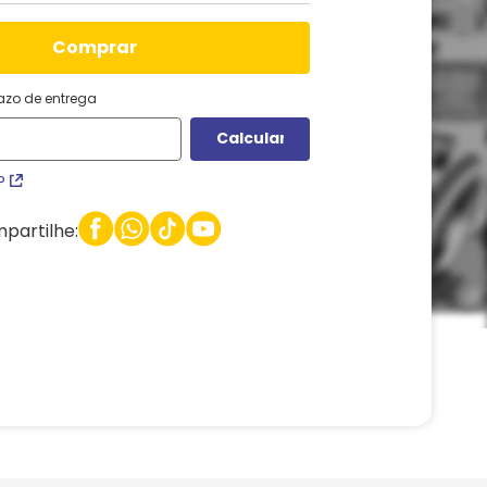
comprar
razo de entrega
P
partilhe: