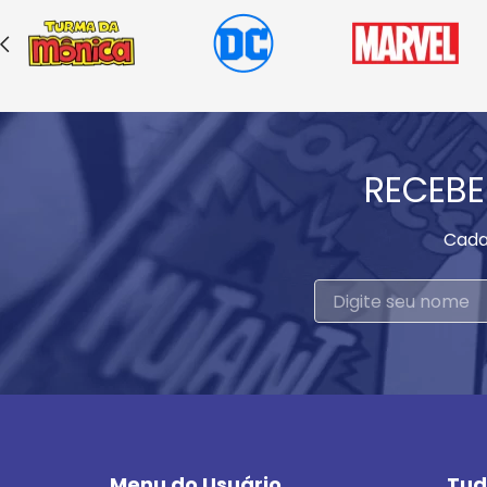
RECEBE
Cada
Menu do Usuário
Tud