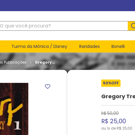
ue você procura?
Turma da Mônica / Disney
Raridades
Bonelli
as Publicações
Gregory
Treasury -
Volume 1
(TPB)
50%
OFF
Gregory Tre
R$
50
,
00
R$
25
,
00
ou
1
x de
R$
25
,
00