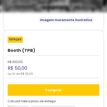
Imagem meramente ilustrativa
50%
OFF
Booth (TPB)
R$
100
,
00
R$
50
,
00
ou
2
x de
R$
25
,
00
comprar
Calcular frete e prazo de entrega