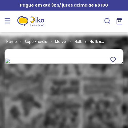
Pague em até 3x s/ juros acima de R$ 100
Super-heróis
Marvel
Hulk
Hulk e
Demolidor #
12