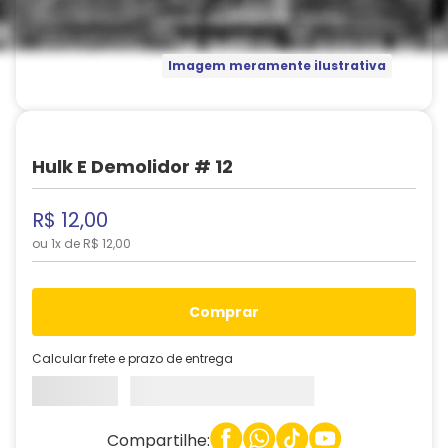
Imagem meramente ilustrativa
Hulk E Demolidor # 12
R$
12
,
00
ou
1
x de
R$
12
,
00
comprar
Calcular frete e prazo de entrega
Compartilhe: