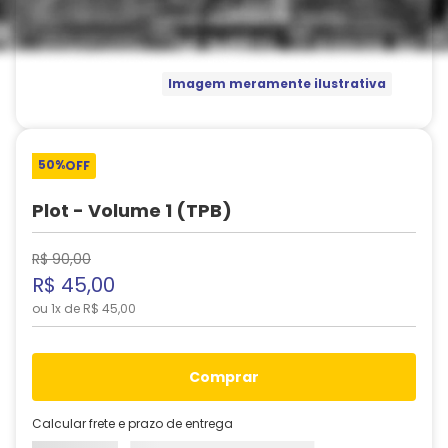
Imagem meramente ilustrativa
50%
OFF
Plot - Volume 1 (TPB)
R$
90
,
00
R$
45
,
00
ou
1
x de
R$
45
,
00
comprar
Calcular frete e prazo de entrega