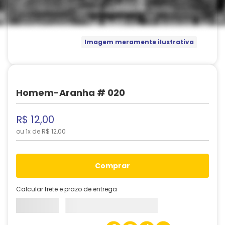
Imagem meramente ilustrativa
Homem-Aranha # 020
R$
12
,
00
ou
1
x de
R$
12
,
00
comprar
Calcular frete e prazo de entrega