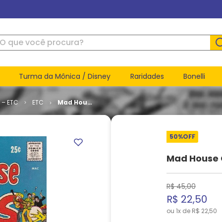
ue você procura?
Turma da Mônica / Disney
Raridades
Bonelli
 – ETC
ETC
Mad House
Glads # 78
50%
OFF
Mad House 
R$
45
,
00
R$
22
,
50
ou
1
x de
R$
22
,
50