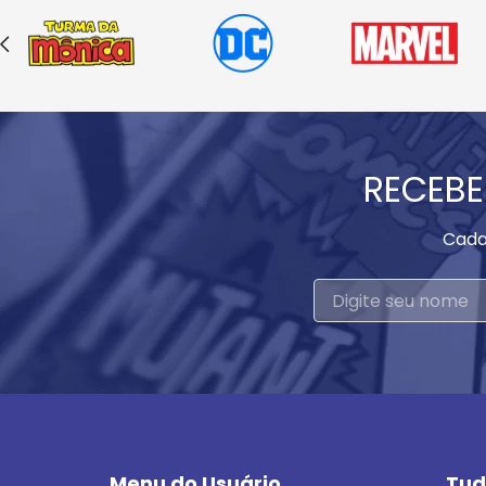
RECEBE
Cada
Menu do Usuário
Tud