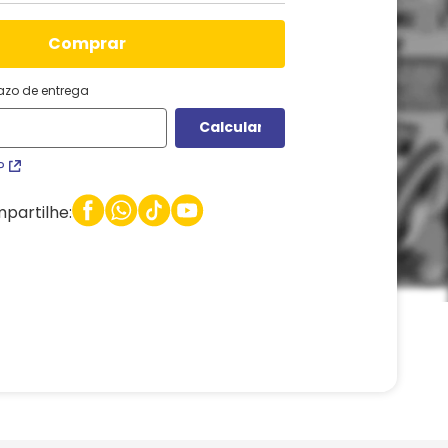
comprar
razo de entrega
P
partilhe: