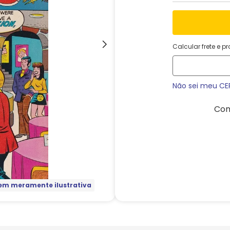
Calcular frete e p
Não sei meu CE
Com
m meramente ilustrativa