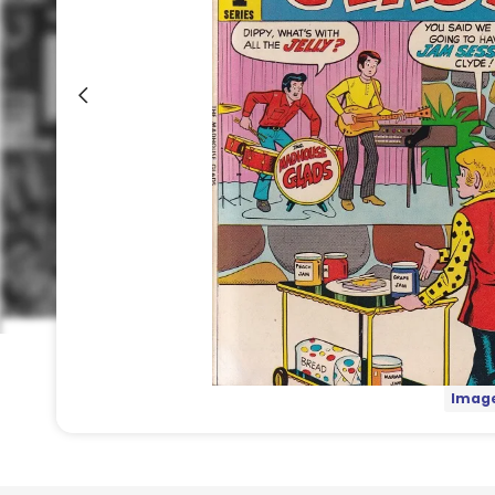
Image