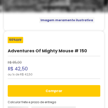
Imagem meramente ilustrativa
50%
OFF
Adventures Of Mighty Mouse # 150
R$
85
,
00
R$
42
,
50
ou
1
x de
R$
42
,
50
comprar
Calcular frete e prazo de entrega