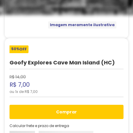
Imagem meramente ilustrativa
50%
OFF
Goofy Explores Cave Man Island (HC)
R$
14
,
00
R$
7
,
00
ou
1
x de
R$
7
,
00
comprar
Calcular frete e prazo de entrega