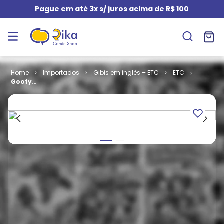
Pague em até 3x s/ juros acima de R$ 100
Importados
Gibis em inglês – ETC
ETC
Goofy
Explores Cave
Man Island
(HC)