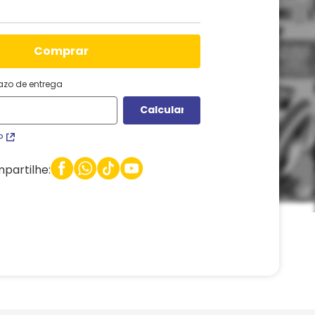
comprar
razo de entrega
P
partilhe: