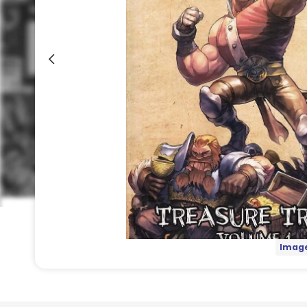
Image