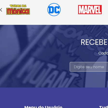
RECEBE
Cada
Menu do Usuário
Tud