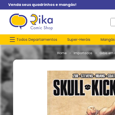
Venda seus quadrinhos e mangás!
O q
Todos Departamentos
Super-Heróis
Mangás
Importados
Gibis em 