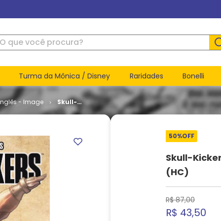
ue você procura?
Turma da Mônica / Disney
Raridades
Bonelli
inglês - Image
Skull-
Kickers -
Treasure
Trove -
50%
OFF
Volume 1
(HC)
Skull-Kicke
(HC)
R$
87
,
00
R$
43
,
50