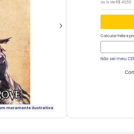
ou
1
x de
R$
43
,
50
Calcular frete e p
Não sei meu CE
Com
m meramente ilustrativa