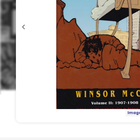
Image