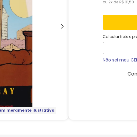
ou
2
x de
R$
31
,
50
Calcular frete e p
Não sei meu CE
Com
m meramente ilustrativa