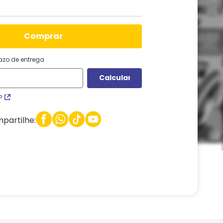
comprar
razo de entrega
P
partilhe: