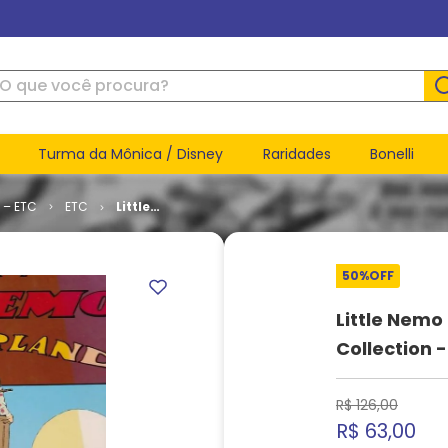
ue você procura?
Turma da Mônica / Disney
Raridades
Bonelli
 – ETC
ETC
Little
Nemo in
Slumberland
-
50%
OFF
Complete
Collection
- Volume 2
Little Nemo
(HC)
Collection 
R$
126
,
00
R$
63
,
00