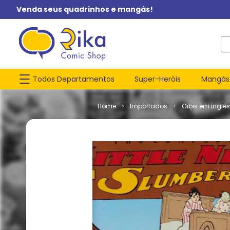
Venda seus quadrinhos e mangás!
O q
Todos Departamentos
Super-Heróis
Mangás
Importados
Gibis em inglês