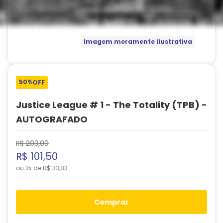
Imagem meramente ilustrativa
50%
OFF
Justice League # 1 - The Totality (TPB) -
AUTOGRAFADO
R$
203
,
00
R$
101
,
50
ou
3
x de
R$
33
,
83
comprar