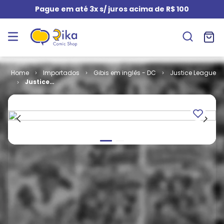
Pague em até 3x s/ juros acima de R$ 100
Importados
Gibis em inglês - DC
Justice League
Justice
League # 1 -
The Totality
(TPB) -
AUTOGRAFADO