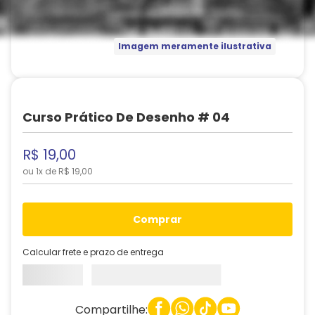
Imagem meramente ilustrativa
Curso Prático De Desenho # 04
R$
19
,
00
ou
1
x de
R$
19
,
00
comprar
Calcular frete e prazo de entrega
Compartilhe: