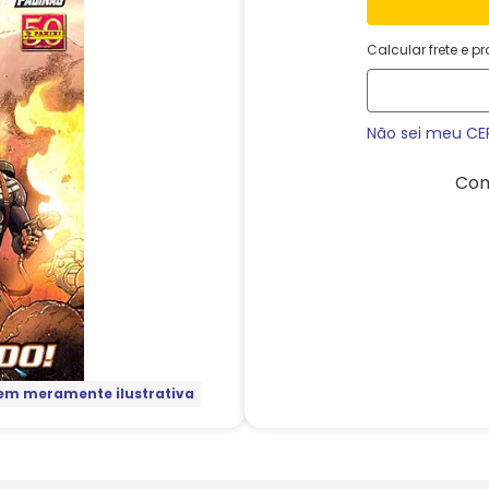
Calcular frete e p
Não sei meu CE
Com
m meramente ilustrativa