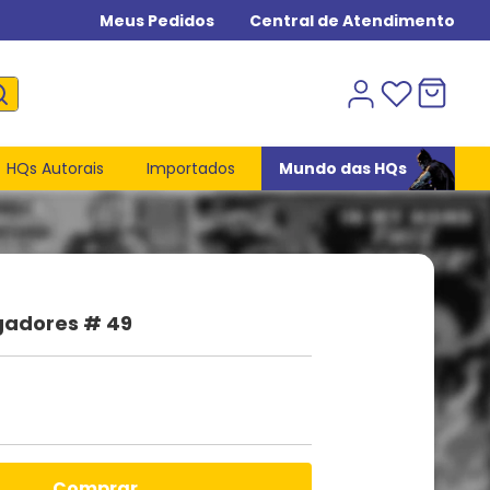
Meus Pedidos
Central de Atendimento
HQs Autorais
Importados
Mundo das HQs
gadores # 49
comprar