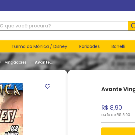
ue você procura?
Turma da Mônica / Disney
Raridades
Bonelli
Vingadores
Avante
Vingadores
# 49
Avante Vin
R$
8
,
90
ou
1
x de
R$
8
,
90