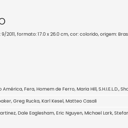
O
 9/2011, formato: 17.0 x 26.0 cm, cor: colorido, origem: Bra
 América, Fera, Homem de Ferro, Maria Hill, S.H.I.E.L.D., S
aker, Greg Rucka, Karl Kesel, Matteo Casali
artinez, Dale Eaglesham, Eric Nguyen, Michael Lark, Stef