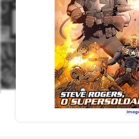
Image