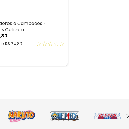
dores e Campeões -
s Colidem
,
80
☆
☆
☆
☆
☆
 de
R$
24
,
80