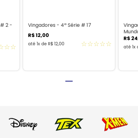
# 2 -
Vingadores - 4ª Série # 17
Vinga
Mundo
R$
12
,
00
R$
24
☆
☆
☆
☆
☆
até
1
x de
R$
12
,
00
☆
☆
☆
até
1
x