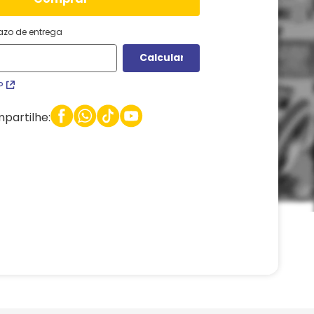
razo de entrega
P
partilhe: