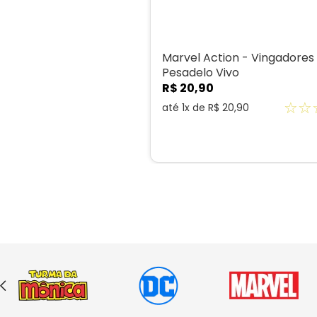
Marvel Action - Vingadores 
Pesadelo Vivo
R$
20
,
90
☆
☆
até
1
x de
R$
20
,
90