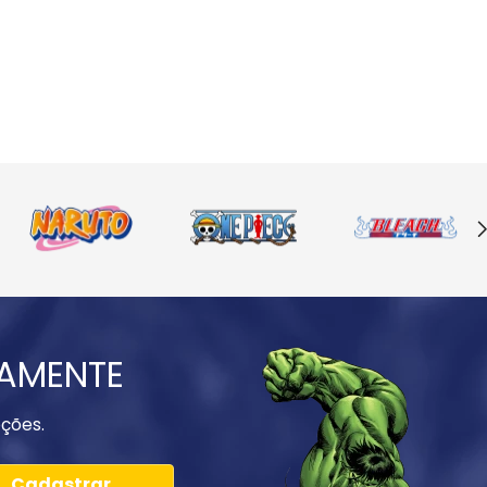
IAMENTE
ções.
Cadastrar