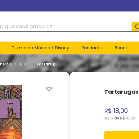
ue você procura?
Turma da Mônica / Disney
Raridades
Bonelli
heróis
ETC
Tartarugas
Ninja # 03
Tartarugas 
R$
18
,
00
ou
1
x de
R$
18
,
00