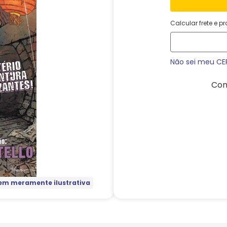
Calcular frete e p
Não sei meu CE
Com
m meramente ilustrativa