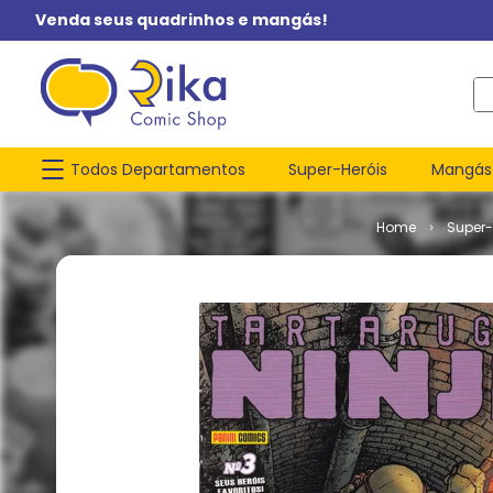
Venda seus quadrinhos e mangás!
O q
Todos Departamentos
Super-Heróis
Mangás
Super-