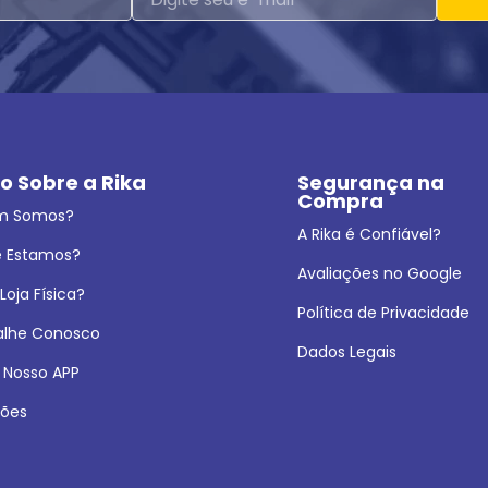
o Sobre a Rika
Segurança na 
Compra
m Somos?
A Rika é Confiável?
 Estamos?
Avaliações no Google
oja Física?
Política de Privacidade
alhe Conosco
Dados Legais
 Nosso APP
ões