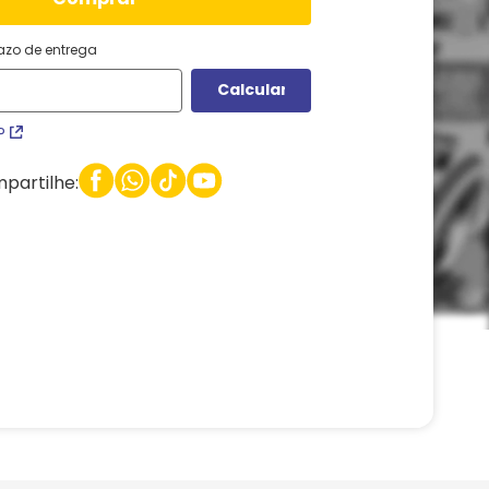
razo de entrega
P
partilhe: