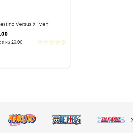
estino Versus X-Men
,
00
☆
☆
☆
☆
☆
 de
R$
29
,
00