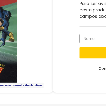
Para ser avi
deste produ
campos aba
Com
m meramente ilustrativa