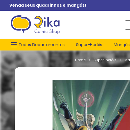
Venda seus quadrinhos e mangás!
O q
Todos Departamentos
Super-Heróis
Mangás
Super-heróis
Ma