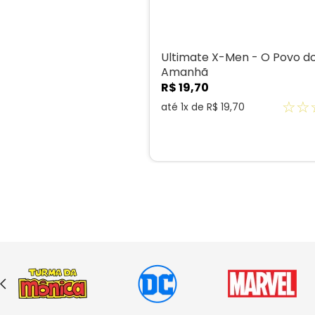
Ultimate X-Men - O Povo d
Amanhã
R$
19
,
70
☆
☆
até
1
x de
R$
19
,
70