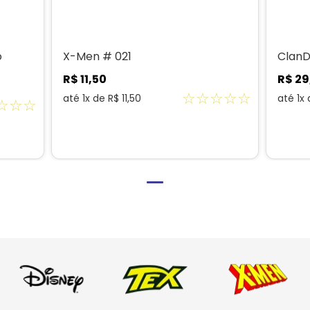
o
X-Men # 021
ClanD
R$
11
,
50
R$
29
☆
☆
☆
☆
☆
até
1
x de
R$
11
,
50
até
1
x
☆
☆
☆