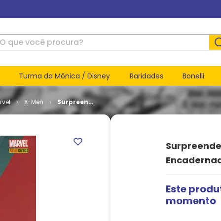
ue você procura?
Turma da Mônica / Disney
Raridades
Bonelli
rvel
X-Men
Surpreendentes
X-Men -
Edição
Especial
Encadernada
Surpreende
# 1 -
Superdotados
Encadernad
Este produ
momento