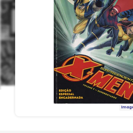
Image