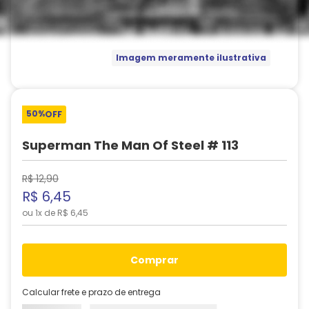
Imagem meramente ilustrativa
50%
OFF
Superman The Man Of Steel # 113
R$
12
,
90
R$
6
,
45
ou
1
x de
R$
6
,
45
comprar
Calcular frete e prazo de entrega