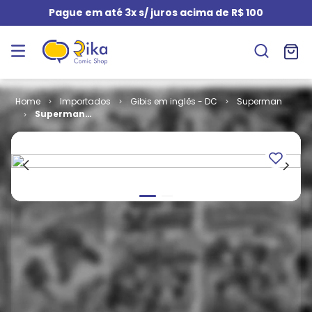
Pague em até 3x s/ juros acima de R$ 100
Importados
Gibis em inglês - DC
Superman
Superman
The Man of
Steel # 113