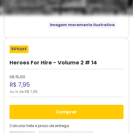
Imagem meramente ilustrativa
50%
OFF
Heroes For Hire - Volume 2 # 14
R$
15
,
90
R$
7
,
95
ou
1
x de
R$
7
,
95
comprar
Calcular frete e prazo de entrega