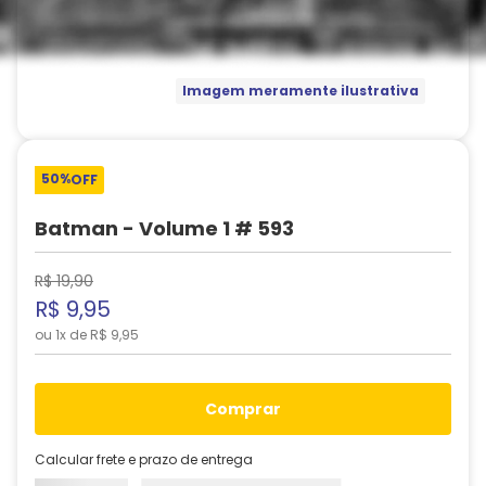
Imagem meramente ilustrativa
50%
OFF
Batman - Volume 1 # 593
R$
19
,
90
R$
9
,
95
ou
1
x de
R$
9
,
95
comprar
Calcular frete e prazo de entrega